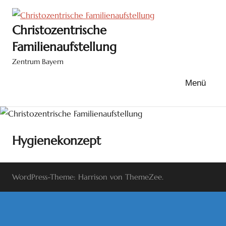
Zum
Inhalt
Christozentrische
springen
Familienaufstellung
Zentrum Bayern
Menü
Hygienekonzept
WordPress-Theme: Harrison von ThemeZee.